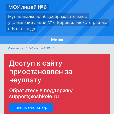
МОУ лицей №6
Муниципальное общеобразовательное
учреждение лицей № 6 Ворошиловского района
г. Волгограда
Меню
Ошколе.ру
МОУ лицей №6
Доступ к сайту
приостановлен за
неуплату
Обратитесь в поддержку
support@oshkole.ru
Панель оператора